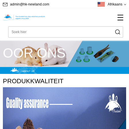
admin@hk-newland.com
Afrikaans
OOR ONS
Home
OOR ONS
PRODUKKWALITEIT