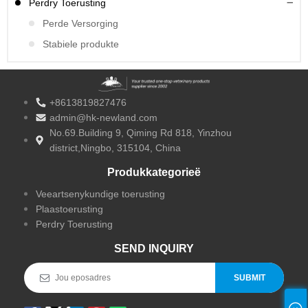
Perdry Toerusting
Perde Versorging
Stabiele produkte
+8613819827476
admin@hk-newland.com
No.69.Building 9, Qiming Rd 818, Yinzhou
district,Ningbo, 315104, China
Produkkategorieë
Veeartsenykundige toerusting
Plaastoerusting
Perdry Toerusting
SEND INQUIRY
SUBMIT