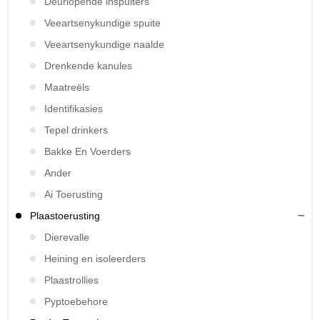
Deurlopende inspuiters
Veeartsenykundige spuite
Veeartsenykundige naalde
Drenkende kanules
Maatreëls
Identifikasies
Tepel drinkers
Bakke En Voerders
Ander
Ai Toerusting
Plaastoerusting
Dierevalle
Heining en isoleerders
Plaastrollies
Pyptoebehore