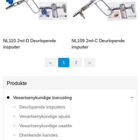
NL110 2ml-D Deurlopende
NL109 2ml-C Deurlopende
inspuiter
inspuiter
«
1
2
»
Produkte
Veeartsenykundige toerusting
Deurlopende inspuiters
Veeartsenykundige spuite
Veeartsenykundige naalde
Drenkende kanules