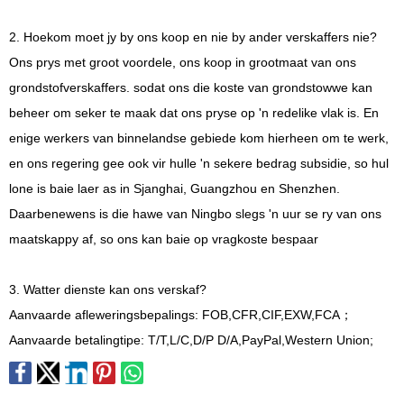
2. Hoekom moet jy by ons koop en nie by ander verskaffers nie?
Ons prys met groot voordele, ons koop in grootmaat van ons
grondstofverskaffers. sodat ons die koste van grondstowwe kan
beheer om seker te maak dat ons pryse op 'n redelike vlak is. En
enige werkers van binnelandse gebiede kom hierheen om te werk,
en ons regering gee ook vir hulle 'n sekere bedrag subsidie, so hul
lone is baie laer as in Sjanghai, Guangzhou en Shenzhen.
Daarbenewens is die hawe van Ningbo slegs 'n uur se ry van ons
maatskappy af, so ons kan baie op vragkoste bespaar
3. Watter dienste kan ons verskaf?
Aanvaarde afleweringsbepalings: FOB,CFR,CIF,EXW,FCA；
Aanvaarde betalingtipe: T/T,L/C,D/P D/A,PayPal,Western Union;