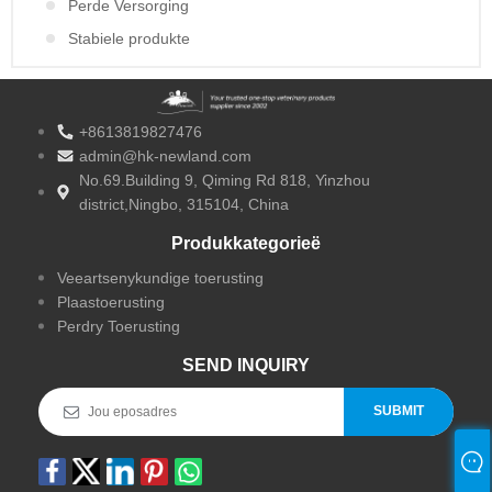
Perde Versorging
Stabiele produkte
+8613819827476
admin@hk-newland.com
No.69.Building 9, Qiming Rd 818, Yinzhou
district,Ningbo, 315104, China
Produkkategorieë
Veeartsenykundige toerusting
Plaastoerusting
Perdry Toerusting
SEND INQUIRY
SUBMIT