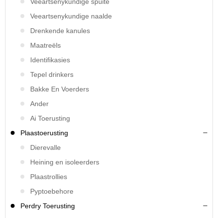
Veeartsenykundige spuite
Veeartsenykundige naalde
Drenkende kanules
Maatreëls
Identifikasies
Tepel drinkers
Bakke En Voerders
Ander
Ai Toerusting
Plaastoerusting
Dierevalle
Heining en isoleerders
Plaastrollies
Pyptoebehore
Perdry Toerusting