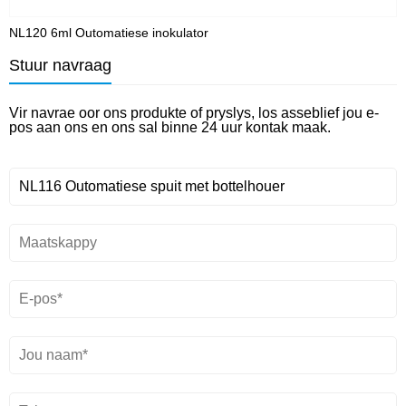
NL120 6ml Outomatiese inokulator
N
Stuur navraag
Vir navrae oor ons produkte of pryslys, los asseblief jou e-
pos aan ons en ons sal binne 24 uur kontak maak.