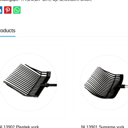
roducts
NL13902 Plastiek vurk
NL13901 Supreme vurk