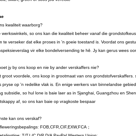
ae
ns kwaliteit waarborg?
 werkswinkels, so ons kan die kwaliteit beheer vanaf die grondstofkeus
m te verseker dat elke proses in 'n goeie toestand is. Voordat ons ge
inspeksieverslag vir elke bondelversending te hê. Jy kan gerus wees oor 
et jy by ons koop en nie by ander verskaffers nie?
 groot voordele, ons koop in grootmaat van ons grondstofverskaffers.
 pryse op 'n redelike vlak is. En enige werkers van binnelandse gebied
g subsidie, so hul lone is baie laer as in Sjanghai, Guangzhou en She
skappy af, so ons kan baie op vragkoste bespaar
enste kan ons verskaf?
fleweringsbepalings: FOB,CFR,CIF,EXW,FCA；
talingtipe: T/T,L/C,D/P D/A,PayPal,Western Union;