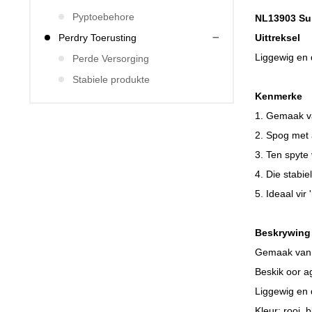
Pyptoebehore
NL13903 Su
Uittreksel
Perdry Toerusting
Liggewig en 
Perde Versorging
Stabiele produkte
Kenmerke
1. Gemaak va
2. Spog met 
3. Ten spyte
4. Die stabie
5. Ideaal vir
Beskrywing
Gemaak van 
Beskik oor a
Liggewig en 
Kleur: rooi, 