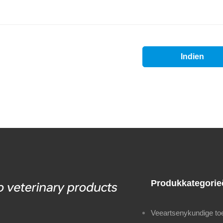
Produkkategorie
Veeartsenykundige toe