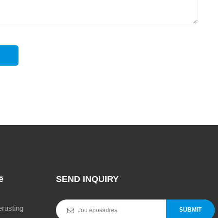
ë
SEND INQUIRY
rusting
SUBMIT