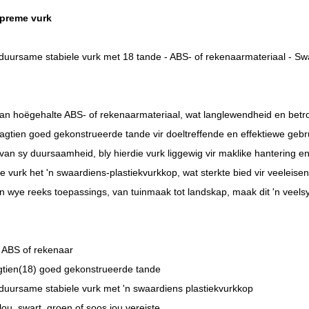
preme vurk
duursame stabiele vurk met 18 tande - ABS- of rekenaarmateriaal - Swa
n hoëgehalte ABS- of rekenaarmateriaal, wat langlewendheid en betr
agtien goed gekonstrueerde tande vir doeltreffende en effektiewe gebru
 van sy duursaamheid, bly hierdie vurk liggewig vir maklike hantering
le vurk het 'n swaardiens-plastiekvurkkop, wat sterkte bied vir veeleise
 'n wye reeks toepassings, van tuinmaak tot landskap, maak dit 'n veels
ABS of rekenaar
gtien(18) goed gekonstrueerde tande
duursame stabiele vurk met 'n swaardiens plastiekvurkkop
blou, swart, groen of soos jou vereiste