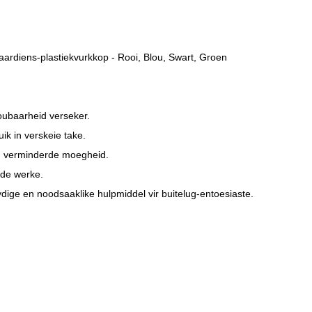
ardiens-plastiekvurkkop - Rooi, Blou, Swart, Groen
oubaarheid verseker.
ik in verskeie take.
 en verminderde moegheid.
nde werke.
ydige en noodsaaklike hulpmiddel vir buitelug-entoesiaste.