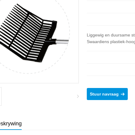
Liggewig en duursame sta
Swaardiens plastiek-hoog
Stuur navraag
skrywing