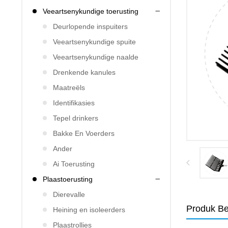
Veeartsenykundige toerusting
Deurlopende inspuiters
Veeartsenykundige spuite
Veeartsenykundige naalde
Drenkende kanules
Maatreëls
Identifikasies
Tepel drinkers
Bakke En Voerders
Ander
Ai Toerusting
Plaastoerusting
Dierevalle
Produk Be
Heining en isoleerders
Plaastrollies