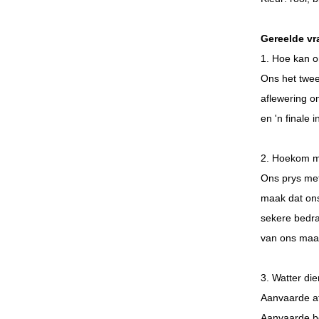
Gereelde vr
1. Hoe kan o
Ons het twee
aflewering o
en 'n finale 
2. Hoekom mo
Ons prys met
maak dat ons
sekere bedra
van ons maat
3. Watter di
Aanvaarde a
Aanvaarde be