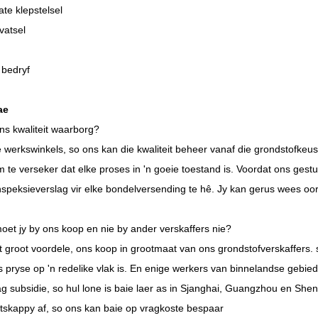
te klepstelsel
vatsel
 bedryf
ae
ns kwaliteit waarborg?
 werkswinkels, so ons kan die kwaliteit beheer vanaf die grondstofkeus
m te verseker dat elke proses in 'n goeie toestand is. Voordat ons ge
inspeksieverslag vir elke bondelversending te hê. Jy kan gerus wees oor 
et jy by ons koop en nie by ander verskaffers nie?
 groot voordele, ons koop in grootmaat van ons grondstofverskaffers.
 pryse op 'n redelike vlak is. En enige werkers van binnelandse gebied
g subsidie, so hul lone is baie laer as in Sjanghai, Guangzhou en She
skappy af, so ons kan baie op vragkoste bespaar