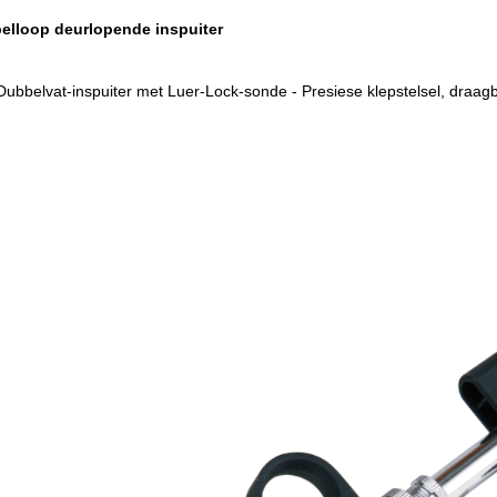
lloop deurlopende inspuiter
Dubbelvat-inspuiter met Luer-Lock-sonde - Presiese klepstelsel, draagb