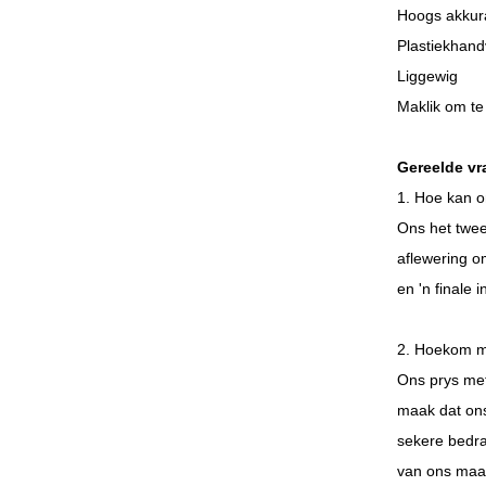
Hoogs akkura
Plastiekhand
Liggewig
Maklik om te
Gereelde vr
1. Hoe kan o
Ons het twee
aflewering o
en 'n finale 
2. Hoekom mo
Ons prys met
maak dat ons
sekere bedra
van ons maat