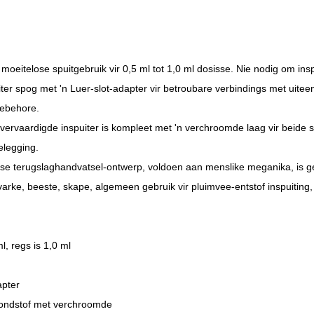
moeitelose spuitgebruik vir 0,5 ml tot 1,0 ml dosisse. Nie nodig om inspu
iter spog met 'n Luer-slot-adapter vir betroubare verbindings met uite
oebehore.
vervaardigde inspuiter is kompleet met 'n verchroomde laag vir beide st
elegging.
se terugslaghandvatsel-ontwerp, voldoen aan menslike meganika, is g
 varke, beeste, skape, algemeen gebruik vir pluimvee-entstof inspuiting
ml, regs is 1,0 ml
apter
ondstof met verchroomde