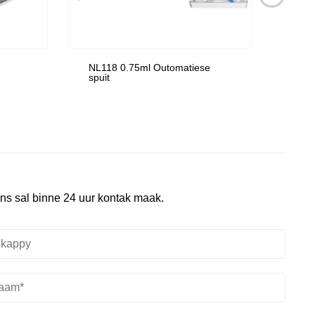
NL118 0.75ml Outomatiese
NL11
spuit
ons sal binne 24 uur kontak maak.