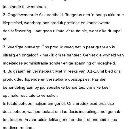
toestande te weerstaan..
2. Ongeëwenaarde Akkuraatheid: Toegerus met 'n hoogs akkurate
klepstelsel, waarborg ons produk presiese en konsekwente
dosisaflewering. Laat geen ruimte vir foute nie, want elke druppel
tel.
3. Veerligte ontwerp: Ons produk weeg net 'n paar gram en is
ultralig en ongelooflik maklik om te hanteer. Geniet die vryheid van
moeitelose administrasie sonder enige spanning of moegheid.
4. Buigsaam en verstelbaar: Met 'n reeks van 0.1-1.0ml bied ons
produk deurlopende en verstelbare dosisopsies. Pas die
behandeling aan by jou spesifieke behoeftes, om elke keer
optimale resultate te verseker.
5.Totale beheer, maksimum gerief: Ons produk bied presiese
dosisbeheer, wat jou toelaat om lae dosis inspuitings met gemak
toe te dien. Ervaar uiteindelike gerief en doeltreffendheid in jou
mediese roetine.