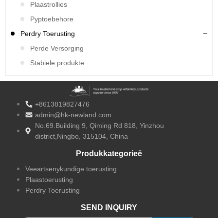
Plaastrollies
Pyptoebehore
Perdry Toerusting
Perde Versorging
Stabiele produkte
+8613819827476
admin@hk-newland.com
No.69.Building 9, Qiming Rd 818, Yinzhou
district,Ningbo, 315104, China
Produkkategorieë
Veeartsenykundige toerusting
Plaastoerusting
Perdry Toerusting
SEND INQUIRY