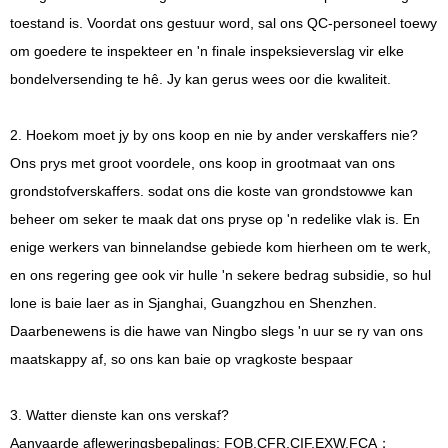
toestand is. Voordat ons gestuur word, sal ons QC-personeel toewy
om goedere te inspekteer en 'n finale inspeksieverslag vir elke
bondelversending te hê. Jy kan gerus wees oor die kwaliteit.
2. Hoekom moet jy by ons koop en nie by ander verskaffers nie?
Ons prys met groot voordele, ons koop in grootmaat van ons
grondstofverskaffers. sodat ons die koste van grondstowwe kan
beheer om seker te maak dat ons pryse op 'n redelike vlak is. En
enige werkers van binnelandse gebiede kom hierheen om te werk,
en ons regering gee ook vir hulle 'n sekere bedrag subsidie, so hul
lone is baie laer as in Sjanghai, Guangzhou en Shenzhen.
Daarbenewens is die hawe van Ningbo slegs 'n uur se ry van ons
maatskappy af, so ons kan baie op vragkoste bespaar
3. Watter dienste kan ons verskaf?
Aanvaarde afleweringsbepalings: FOB,CFR,CIF,EXW,FCA；