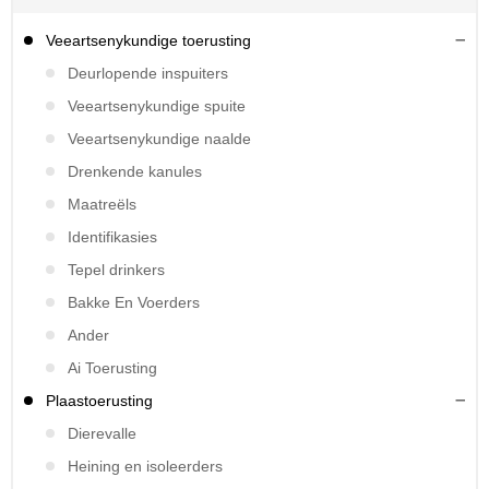
Veeartsenykundige toerusting
Deurlopende inspuiters
Veeartsenykundige spuite
Veeartsenykundige naalde
Drenkende kanules
Maatreëls
Identifikasies
Tepel drinkers
Bakke En Voerders
Ander
Ai Toerusting
Plaastoerusting
Dierevalle
Heining en isoleerders