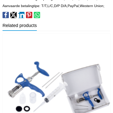
Aanvaarde betalingtipe: T/T,L/C,D/P D/A,PayPal,Western Union;
Related products