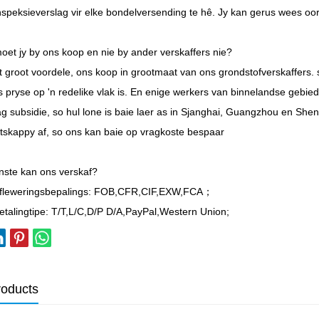
inspeksieverslag vir elke bondelversending te hê. Jy kan gerus wees oor 
et jy by ons koop en nie by ander verskaffers nie?
 groot voordele, ons koop in grootmaat van ons grondstofverskaffers.
 pryse op 'n redelike vlak is. En enige werkers van binnelandse gebied
g subsidie, so hul lone is baie laer as in Sjanghai, Guangzhou en She
skappy af, so ons kan baie op vragkoste bespaar
enste kan ons verskaf?
fleweringsbepalings: FOB,CFR,CIF,EXW,FCA；
talingtipe: T/T,L/C,D/P D/A,PayPal,Western Union;
roducts