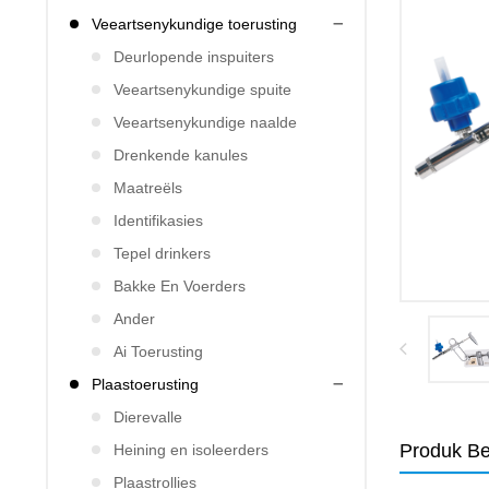
Veeartsenykundige toerusting
Deurlopende inspuiters
Veeartsenykundige spuite
Veeartsenykundige naalde
Drenkende kanules
Maatreëls
Identifikasies
Tepel drinkers
Bakke En Voerders
Ander
Ai Toerusting
Plaastoerusting
Dierevalle
Produk Be
Heining en isoleerders
Plaastrollies