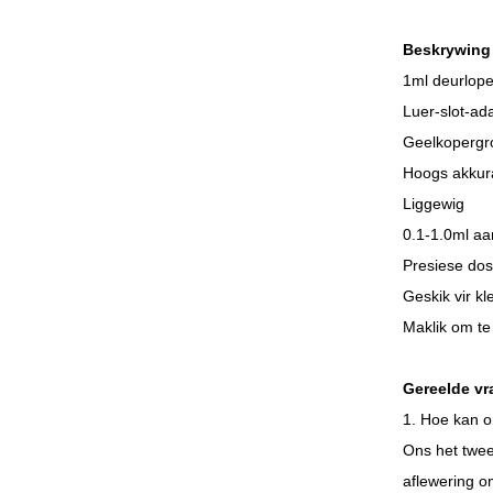
Beskrywing
1ml deurlope
Luer-slot-ad
Geelkopergr
Hoogs akkura
Liggewig
0.1-1.0ml aa
Presiese do
Geskik vir kl
Maklik om te
Gereelde vr
1. Hoe kan o
Ons het twee
aflewering o