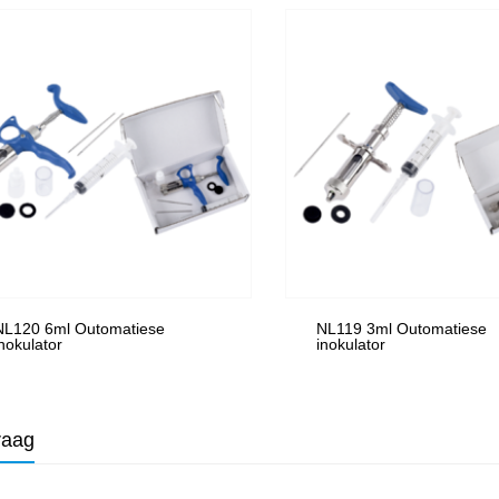
NL120 6ml Outomatiese
NL119 3ml Outomatiese
inokulator
inokulator
raag