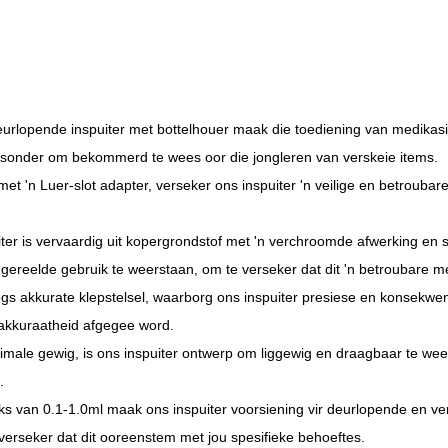
urlopende inspuiter met bottelhouer maak die toediening van medikasie '
sonder om bekommerd te wees oor die jongleren van verskeie items.
et 'n Luer-slot adapter, verseker ons inspuiter 'n veilige en betroubar
.
iter is vervaardig uit kopergrondstof met 'n verchroomde afwerking en
gereelde gebruik te weerstaan, om te verseker dat dit 'n betroubare me
ogs akkurate klepstelsel, waarborg ons inspuiter presiese en konsekwent
 akkuraatheid afgegee word.
nimale gewig, is ons inspuiter ontwerp om liggewig en draagbaar te wees
.
eks van 0.1-1.0ml maak ons ​​inspuiter voorsiening vir deurlopende en v
verseker dat dit ooreenstem met jou spesifieke behoeftes.