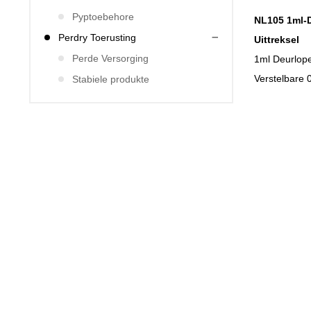
Pyptoebehore
NL105 1ml-D
Perdry Toerusting
Uittreksel
Perde Versorging
1ml Deurlope
Verstelbare 0
Stabiele produkte