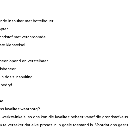
nde inspuiter met bottelhouer
apter
ondstof met verchroomde
te klepstelsel
neenlopend en verstelbaar
sisbeheer
ein dosis inspuiting
 bedryf
ae
ns kwaliteit waarborg?
 werkswinkels, so ons kan die kwaliteit beheer vanaf die grondstofkeus
m te verseker dat elke proses in 'n goeie toestand is. Voordat ons ge