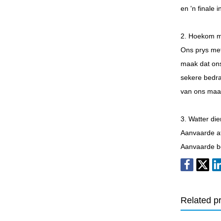
en 'n finale 
2. Hoekom mo
Ons prys met
maak dat ons
sekere bedra
van ons maat
3. Watter di
Aanvaarde a
Aanvaarde be
Related p