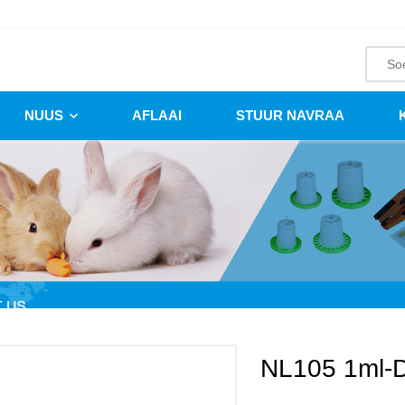
NUUS
AFLAAI
STUUR NAVRAA
NL105 1ml-D