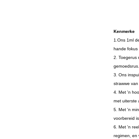
Kenmerke
1.Ons 1ml de
hande fokus 
2. Toegerus m
gemoedsrus
3. Ons inspu
strawwe van 
4. Met 'n ho
met uiterste
5. Met 'n mi
voorbereid is
6. Met 'n re
regimen, en 