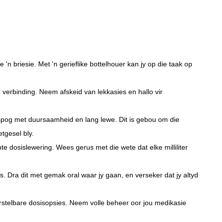
n briesie. Met 'n gerieflike bottelhouer kan jy op die taak op
e verbinding. Neem afskeid van lekkasies en hallo vir
 spog met duursaamheid en lang lewe. Dit is gebou om die
tgesel bly.
e dosislewering. Wees gerus met die wete dat elke milliliter
. Dra dit met gemak oral waar jy gaan, en verseker dat jy altyd
erstelbare dosisopsies. Neem volle beheer oor jou medikasie