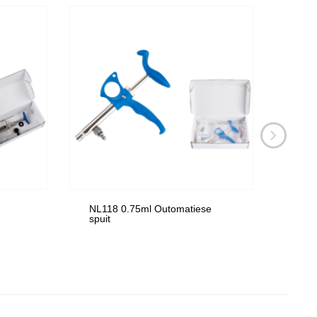
NL118 0.75ml Outomatiese
NL11
spuit