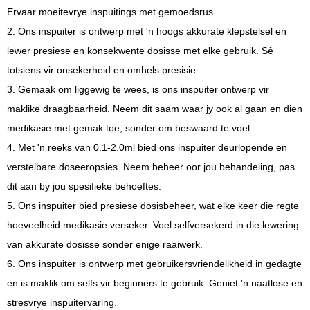
Ervaar moeitevrye inspuitings met gemoedsrus.
2. Ons inspuiter is ontwerp met 'n hoogs akkurate klepstelsel en
lewer presiese en konsekwente dosisse met elke gebruik. Sê
totsiens vir onsekerheid en omhels presisie.
3. Gemaak om liggewig te wees, is ons inspuiter ontwerp vir
maklike draagbaarheid. Neem dit saam waar jy ook al gaan en dien
medikasie met gemak toe, sonder om beswaard te voel.
4. Met 'n reeks van 0.1-2.0ml bied ons inspuiter deurlopende en
verstelbare doseeropsies. Neem beheer oor jou behandeling, pas
dit aan by jou spesifieke behoeftes.
5. Ons inspuiter bied presiese dosisbeheer, wat elke keer die regte
hoeveelheid medikasie verseker. Voel selfversekerd in die lewering
van akkurate dosisse sonder enige raaiwerk.
6. Ons inspuiter is ontwerp met gebruikersvriendelikheid in gedagte
en is maklik om selfs vir beginners te gebruik. Geniet 'n naatlose en
stresvrye inspuitervaring.