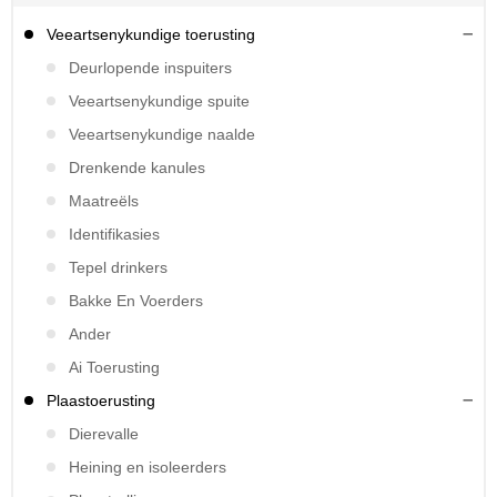
Veeartsenykundige toerusting
Deurlopende inspuiters
Veeartsenykundige spuite
Veeartsenykundige naalde
Drenkende kanules
Maatreëls
Identifikasies
Tepel drinkers
Bakke En Voerders
Ander
Ai Toerusting
Plaastoerusting
Dierevalle
Heining en isoleerders