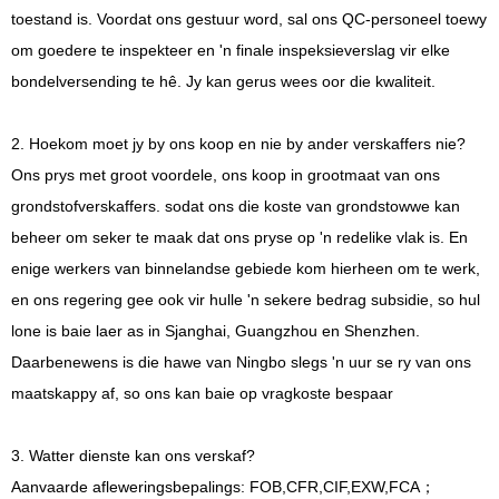
toestand is. Voordat ons gestuur word, sal ons QC-personeel toewy
om goedere te inspekteer en 'n finale inspeksieverslag vir elke
bondelversending te hê. Jy kan gerus wees oor die kwaliteit.
2. Hoekom moet jy by ons koop en nie by ander verskaffers nie?
Ons prys met groot voordele, ons koop in grootmaat van ons
grondstofverskaffers. sodat ons die koste van grondstowwe kan
beheer om seker te maak dat ons pryse op 'n redelike vlak is. En
enige werkers van binnelandse gebiede kom hierheen om te werk,
en ons regering gee ook vir hulle 'n sekere bedrag subsidie, so hul
lone is baie laer as in Sjanghai, Guangzhou en Shenzhen.
Daarbenewens is die hawe van Ningbo slegs 'n uur se ry van ons
maatskappy af, so ons kan baie op vragkoste bespaar
3. Watter dienste kan ons verskaf?
Aanvaarde afleweringsbepalings: FOB,CFR,CIF,EXW,FCA；