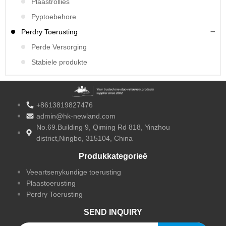
Plaastrollies
Pyptoebehore
Perdry Toerusting
Perde Versorging
Stabiele produkte
+8613819827476
admin@hk-newland.com
No.69.Building 9, Qiming Rd 818, Yinzhou
district,Ningbo, 315104, China
Produkkategorieë
Veeartsenykundige toerusting
Plaastoerusting
Perdry Toerusting
SEND INQUIRY