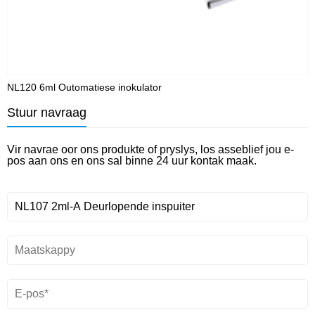
NL120 6ml Outomatiese inokulator
N
Stuur navraag
Vir navrae oor ons produkte of pryslys, los asseblief jou e-
pos aan ons en ons sal binne 24 uur kontak maak.