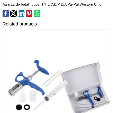
Aanvaarde betalingtipe: T/T,L/C,D/P D/A,PayPal,Western Union;
Related products